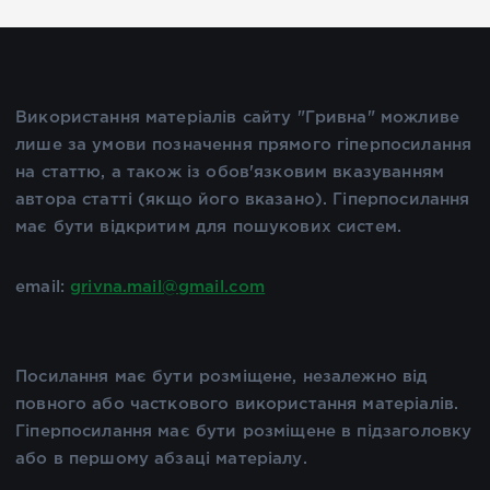
Використання матеріалів сайту "Гривна" можливе
лише за умови позначення прямого гіперпосилання
на статтю, а також із обов'язковим вказуванням
автора статті (якщо його вказано). Гіперпосилання
має бути відкритим для пошукових систем.
email:
grivna.mail@gmail.com
Посилання має бути розміщене, незалежно від
повного або часткового використання матеріалів.
Гіперпосилання має бути розміщене в підзаголовку
або в першому абзаці матеріалу.