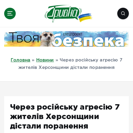
П
е
р
е
Новини півдня України, Херсон,
й
Миколаїв, Одеса, Мелітополь
т
и
д
Головна
»
Новини
»
Через російську агресію 7
о
жителів Херсонщини дістали поранення
в
м
і
с
т
Через російську агресію 7
у
жителів Херсонщини
дістали поранення