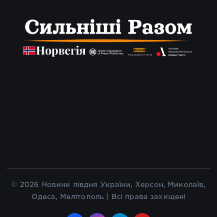
© 2026 Новини півдня України, Херсон, Миколаїв,
Одеса, Мелітополь | Всі права захищені