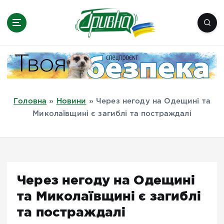
П
е
р
е
Новини півдня України, Херсон,
й
Миколаїв, Одеса, Мелітополь
т
и
д
Головна
»
Новини
»
Через негоду на Одещині та
о
Миколаївщині є загиблі та постраждалі
в
м
і
с
т
Через негоду на Одещині
у
та Миколаївщині є загиблі
та постраждалі