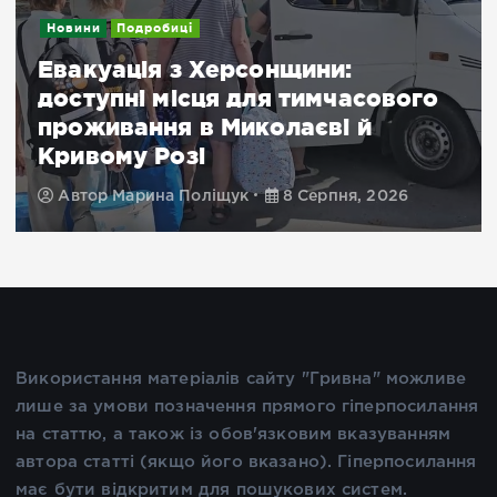
Новини
Подробиці
Евакуація з Херсонщини:
доступні місця для тимчасового
проживання в Миколаєві й
Кривому Розі
Автор
Марина Поліщук
8 Серпня, 2026
Використання матеріалів сайту "Гривна" можливе
лише за умови позначення прямого гіперпосилання
на статтю, а також із обов'язковим вказуванням
автора статті (якщо його вказано). Гіперпосилання
має бути відкритим для пошукових систем.