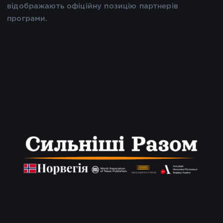
відображають офіційну позицію партнерів
програми.