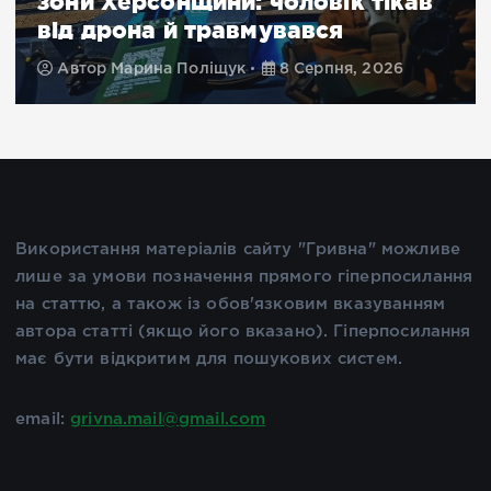
зони Херсонщини: чоловік тікав
від дрона й травмувався
Автор
Марина Поліщук
8 Серпня, 2026
Використання матеріалів сайту "Гривна" можливе
лише за умови позначення прямого гіперпосилання
на статтю, а також із обов'язковим вказуванням
автора статті (якщо його вказано). Гіперпосилання
має бути відкритим для пошукових систем.
email:
grivna.mail@gmail.com