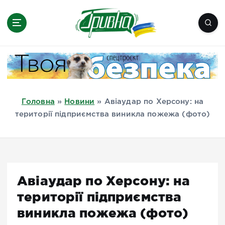
П
е
р
е
Новини півдня України, Херсон,
й
Миколаїв, Одеса, Мелітополь
т
и
д
Головна
»
Новини
»
Авіаудар по Херсону: на
о
території підприємства виникла пожежа (фото)
в
м
і
с
т
Авіаудар по Херсону: на
у
території підприємства
виникла пожежа (фото)