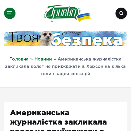
П
е
р
е
Новини півдня України, Херсон,
й
Миколаїв, Одеса, Мелітополь
т
и
д
Головна
»
Новини
»
Американська журналістка
о
закликала колег не приїжджати в Херсон на кілька
в
годин задля сенсацій
м
і
с
т
у
Американська
журналістка закликала