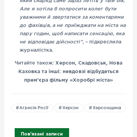
який снаряд саме зараз летіть у твій бік.
Але я хотіла б попросити колег бути
уважними й звертатися за коментарями
до фахівців, а не приїжджати на міста на
пару годин, щоб написати сенсацію, яка
не відповідає дійсності”,
– підкреслила
журналістка.
Херсон, Скадовськ, Нова
Читайте також:
Каховка та інші: невдовзі відбудеться
прем’єра фільму «Хоробрі міста»
Агресія Росії
Херсон
Херсонщина
Пов'язані записи