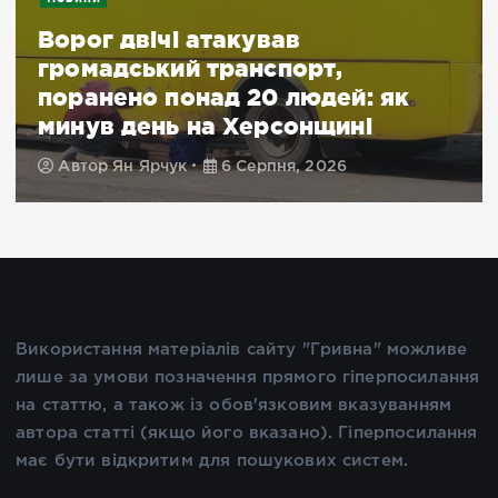
Ворог двічі атакував
громадський транспорт,
поранено понад 20 людей: як
минув день на Херсонщині
Автор
Ян Ярчук
6 Серпня, 2026
Використання матеріалів сайту "Гривна" можливе
лише за умови позначення прямого гіперпосилання
на статтю, а також із обов'язковим вказуванням
автора статті (якщо його вказано). Гіперпосилання
має бути відкритим для пошукових систем.