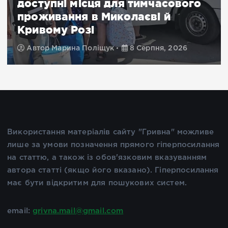
доступні місця для тимчасового
проживання в Миколаєві й
Кривому Розі
Автор
Марина Поліщук
8 Серпня, 2026
Використання матеріалів сайту "Гривна" можливе
лише за умови позначення прямого гіперпосилання
на статтю, а також із обов'язковим вказуванням
автора статті (якщо його вказано). Гіперпосилання
має бути відкритим для пошукових систем.
email:
grivna.mail@gmail.com