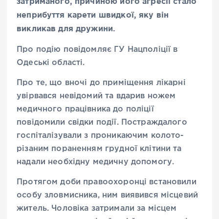
затриманого, причиною його агресії стало
неприбуття карети швидкої, яку він
викликав для дружини.
Про подію повідомляє ГУ Нацполіції в
Одеські області.
Про те, що вночі до приміщення лікарні
увірвався невідомий та вдарив ножем
медичного працівника до поліції
повідомили свідки події. Постраждалого
госпіталізували з проникаючим колото-
різаним пораненням грудної клітини та
надали необхідну медичну допомогу.
Протягом доби правоохоронці встановили
особу зловмисника, ним виявився місцевий
житель. Чоловіка затримали за місцем