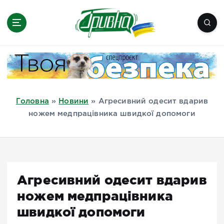
П
е
р
е
Новини півдня України, Херсон,
й
Миколаїв, Одеса, Мелітополь
т
и
д
Головна
»
Новини
»
Агресивний одесит вдарив
о
ножем медпрацівника швидкої допомоги
в
м
і
с
т
Агресивний одесит вдарив
у
ножем медпрацівника
швидкої допомоги