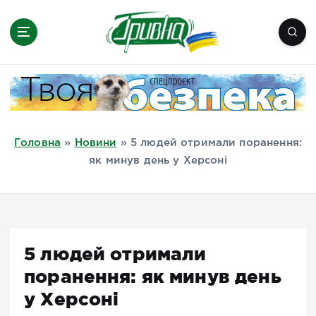
П
е
р
е
Новини півдня України, Херсон,
й
Миколаїв, Одеса, Мелітополь
т
и
д
Головна
»
Новини
»
5 людей отримали поранення:
о
як минув день у Херсоні
в
м
і
с
т
5 людей отримали
у
поранення: як минув день
у Херсоні