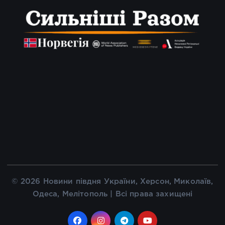
© 2026 Новини півдня України, Херсон, Миколаїв,
Одеса, Мелітополь | Всі права захищені