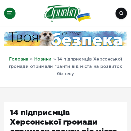
П
е
р
е
Новини півдня України, Херсон,
й
Миколаїв, Одеса, Мелітополь
т
и
д
Головна
»
Новини
»
14 підприємців Херсонської
о
громади отримали гранти від міста на розвиток
в
бізнесу
м
і
с
т
у
14 підприємців
Херсонської громади