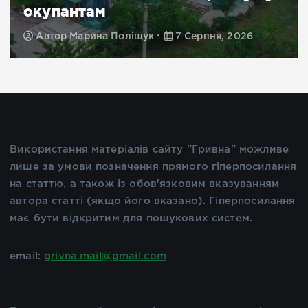
окупантам
Автор
Марина Поліщук
7 Серпня, 2026
Використання матеріалів сайту "Гривна" можливе
лише за умови позначення прямого гіперпосилання
на статтю, а також із обов'язковим вказуванням
автора статті (якщо його вказано). Гіперпосилання
має бути відкритим для пошукових систем.
email:
grivna.mail@gmail.com