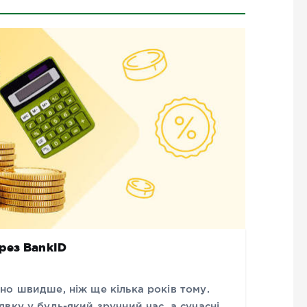
рез BankID
но швидше, ніж ще кілька років тому.
вку у будь-який зручний час, а сучасні