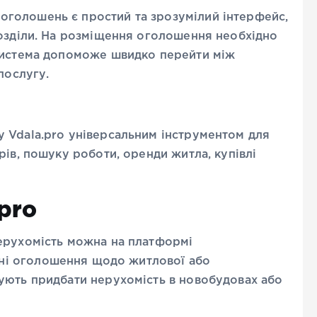
голошень є простий та зрозумілий інтерфейс,
розділи. На розміщення оголошення необхідно
 система допоможе швидко перейти між
 послугу.
 Vdala.pro універсальним інструментом для
рів, пошуку роботи, оренди житла, купівлі
pro
ерухомість можна на платформі
ені оголошення щодо житлової або
ують придбати нерухомість в новобудовах або