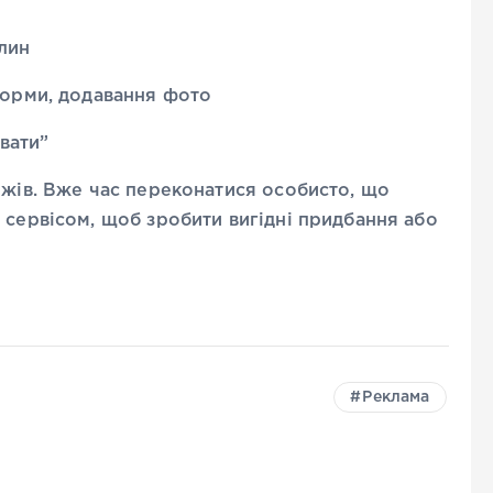
илин
орми, додавання фото
вати”
ежів. Вже час переконатися особисто, що
 сервісом, щоб зробити вигідні придбання або
Реклама