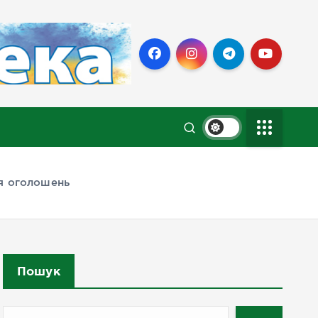
ля оголошень
Пошук