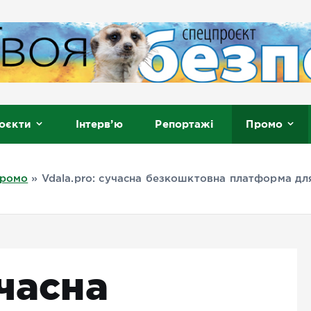
, Мелітополь
оєкти
Інтерв’ю
Репортажі
Промо
ромо
»
Vdala.pro: сучасна безкошктовна платформа д
учасна