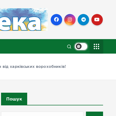
н від харківських ворохобників!
Пошук