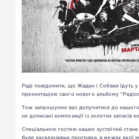
Раді повідомити, що Жадан і Собаки їдуть 
презентацією свого нового альбому “Радіо
Тож запрошуємо вас долучитися до нашого р
не дописані композиції із золотих запасів к
Спеціальною гостею наших зустрічей стане
буде ексклюзивна програма, в межах якої м