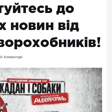
туйтесь до
х новин від
ворохобників!
0 Коментарі