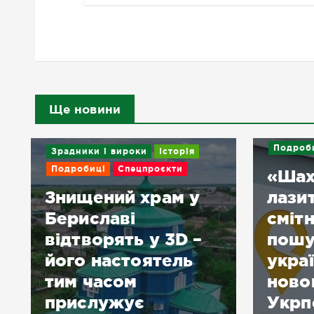
Ще новини
Подробиці
«Шахраї
Новин
лазитимуть по
смітниках у
У Хе
пошуку чеків»:
розг
українці обурені
мере
нововведенням
вида
Укрпошти – у чому
післ