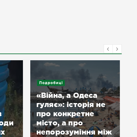
а
Новини
 не
У Дніпровському
районі Херсона
 між
запрацювало нове