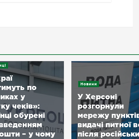
и
Подробиці
рсоні
«Війна, а Одес
орнули
гуляє»: історія
жу пунктів
про конкретне
чі питної води
місто, а про
я російських
непорозуміння