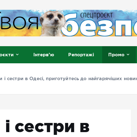
, Мелітополь
оєкти
Інтерв’ю
Репортажі
Промо
и і сестри в Одесі, приготуйтесь до найгарячіших нови
 і сестри в