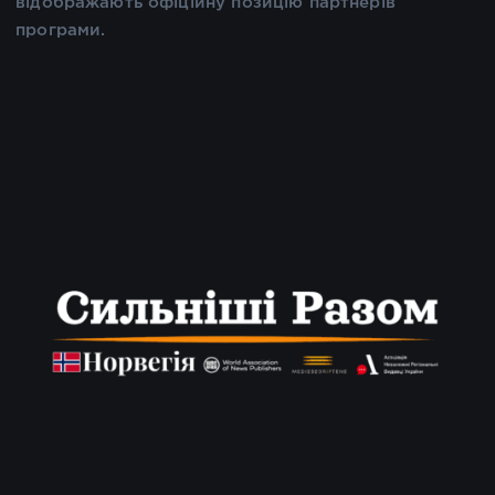
відображають офіційну позицію партнерів
програми.