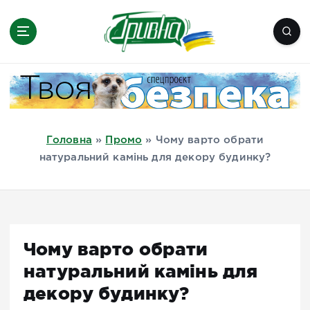
П
е
р
е
Новини півдня України, Херсон,
й
Миколаїв, Одеса, Мелітополь
т
и
д
Головна
»
Промо
»
Чому варто обрати
о
натуральний камінь для декору будинку?
в
м
і
с
т
Чому варто обрати
у
натуральний камінь для
декору будинку?