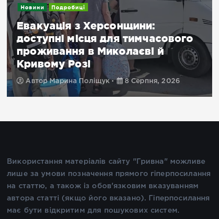
Новини
Посилення дронового терору:
важливе повідомлення для
жителів Херсонщини
Автор
Марина Поліщук
8 Серпня, 2026
Використання матеріалів сайту "Гривна" можливе
лише за умови позначення прямого гіперпосилання
на статтю, а також із обов'язковим вказуванням
автора статті (якщо його вказано). Гіперпосилання
має бути відкритим для пошукових систем.