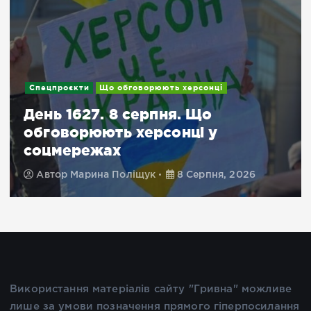
Новини
Подробиці
Евакуація з Херсонщини:
доступні місця для тимчасового
проживання в Миколаєві й
Кривому Розі
Автор
Марина Поліщук
8 Серпня, 2026
Використання матеріалів сайту "Гривна" можливе
лише за умови позначення прямого гіперпосилання