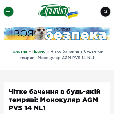
П
е
р
е
Новини півдня України, Херсон,
й
Миколаїв, Одеса, Мелітополь
т
и
д
Головна
»
Промо
»
Чітке бачення в будь-якій
о
темряві: Монокуляр AGM PVS 14 NL1
в
м
і
с
т
Чітке бачення в будь-якій
у
темряві: Монокуляр AGM
PVS 14 NL1